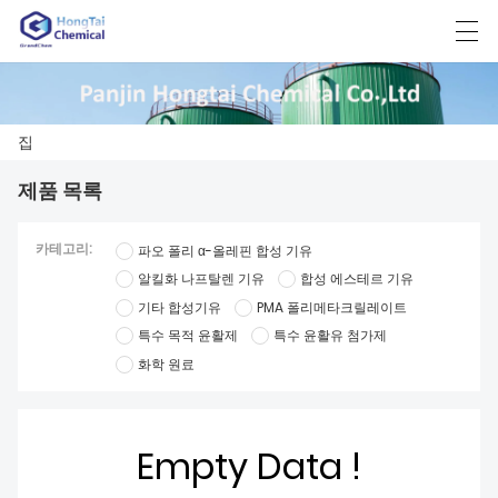
العربية
中文
English
日本語
한국어
집
제품 목록
집
카테고리:
파오 폴리 α-올레핀 합성 기유
제품
알킬화 나프탈렌 기유
합성 에스테르 기유
기타 합성기유
PMA 폴리메타크릴레이트
뉴스
특수 목적 윤활제
특수 윤활유 첨가제
경우
화학 원료
공장 전시
Empty Data !
연락 주세요.