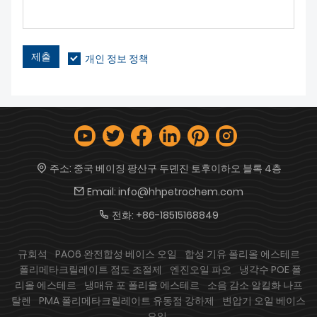
제출
개인 정보 정책
주소:
중국 베이징 팡산구 두뎬진 토후이하오 블록 4층
Email:
info@hhpetrochem.com
전화:
+86-18515168849
규회석
PAO6 완전합성 베이스 오일
합성 기유 폴리올 에스테르
폴리메타크릴레이트 점도 조절제
엔진오일 파오
냉각수 POE 폴
리올 에스테르
냉매유 포 폴리올 에스테르
소음 감소 알킬화 나프
탈렌
PMA 폴리메타크릴레이트 유동점 강하제
변압기 오일 베이스
오일