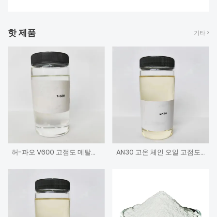
회사 소개
핫 제품
기타 >
허-파오 V600 고점도 메탈로센 폴리 알파 올레핀 엔진 베이스 오일
AN30 고온 체인 오일 고점도 알킬화 나프탈렌